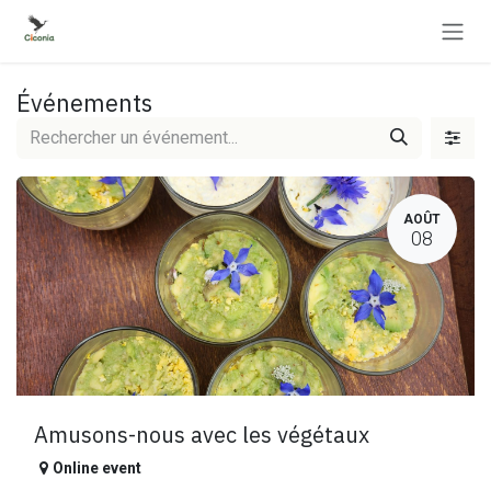
Se rendre au contenu
Événements
AOÛT
08
Amusons-nous avec les végétaux
Online event